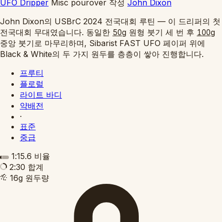
UFO Dripper
Misc pourover
작성
John Dixon
John Dixon의 USBrC 2024 전국대회 루틴 — 이 드리퍼의 첫
전국대회 무대였습니다. 동일한
원형 붓기 세 번 후
50g
100g
중앙 붓기로 마무리하며, Sibarist FAST UFO 페이퍼 위에
Black & White의 두 가지 원두를 층층이 쌓아 진행합니다.
프루티
플로럴
라이트 바디
약배전
·
표준
중급
1:15.6
비율
2:30
합계
16g
원두량