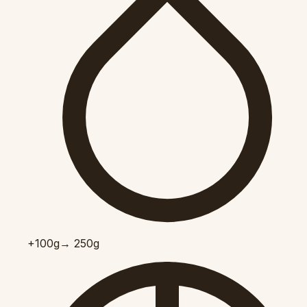
+100
g
→ 250g