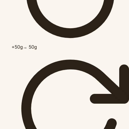
+50
g
→ 50g