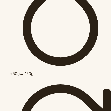
+50
g
→ 150g