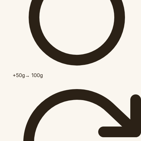
+50
g
→ 100g