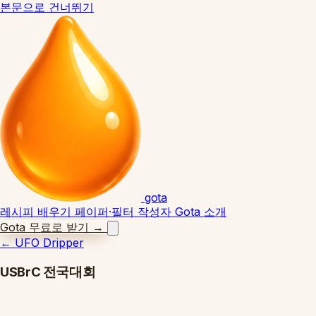
본문으로 건너뛰기
gota
레시피
배우기
페이퍼·필터
작성자
Gota 소개
Gota 무료로 받기
→
←
UFO Dripper
USBrC 전국대회