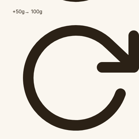
+50
g
→ 100g