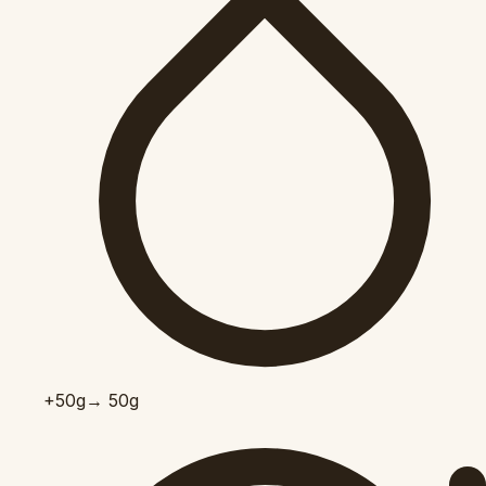
+50
g
→ 50g