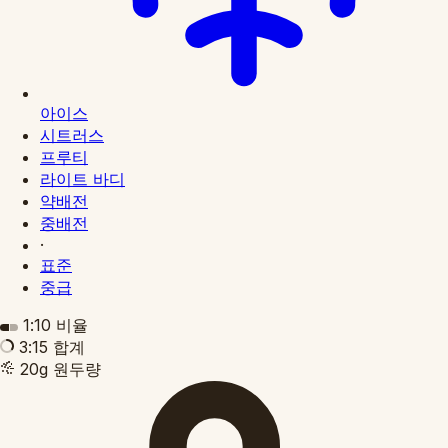
아이스
시트러스
프루티
라이트 바디
약배전
중배전
·
표준
중급
1:10
비율
3:15
합계
20g
원두량