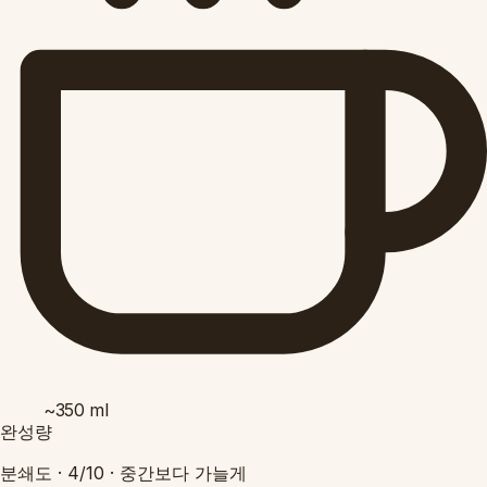
~350
ml
완성량
분쇄도 ·
4/10
·
중간보다 가늘게