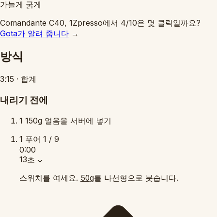
가늘게
굵게
Comandante C40, 1Zpresso에서 4/10은 몇 클릭일까요?
Gota가 알려 줍니다
→
방식
3:15
·
합계
내리기 전에
1
150g 얼음을 서버에 넣기
1
푸어
1 / 9
0:00
13초
스위치를 여세요.
를 나선형으로 붓습니다.
50g