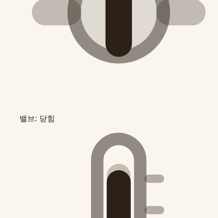
밸브: 닫힘