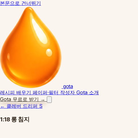
본문으로 건너뛰기
gota
레시피
배우기
페이퍼·필터
작성자
Gota 소개
Gota 무료로 받기
→
←
클레버 드리퍼 S
1:18 롱 침지