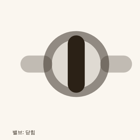
밸브: 닫힘