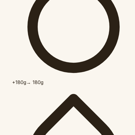
+180
g
→ 180g