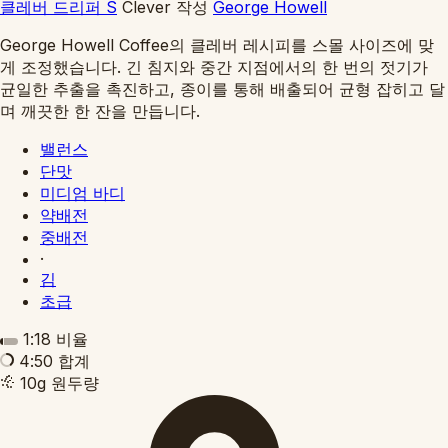
클레버 드리퍼 S
Clever
작성
George Howell
George Howell Coffee의 클레버 레시피를 스몰 사이즈에 맞
게 조정했습니다. 긴 침지와 중간 지점에서의 한 번의 젓기가
균일한 추출을 촉진하고, 종이를 통해 배출되어 균형 잡히고 달
며 깨끗한 한 잔을 만듭니다.
밸런스
단맛
미디엄 바디
약배전
중배전
·
김
초급
1:18
비율
4:50
합계
10g
원두량