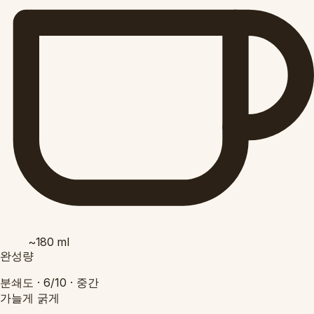
~180
ml
완성량
분쇄도 ·
6/10
·
중간
가늘게
굵게