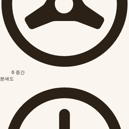
6
중간
분쇄도