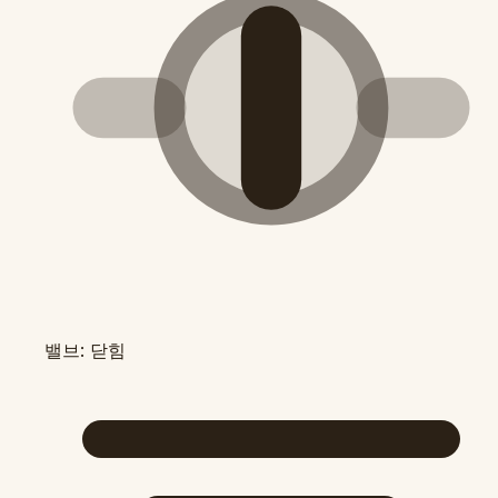
밸브: 닫힘