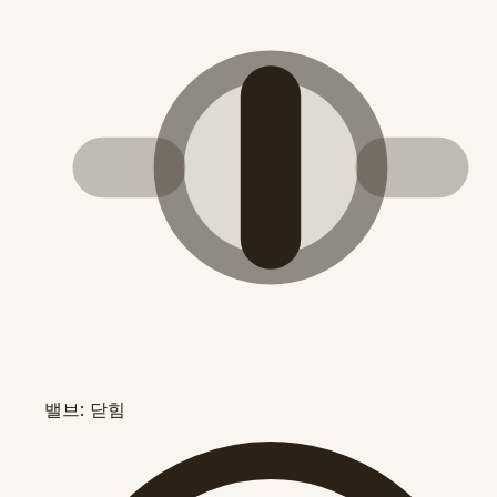
밸브: 닫힘