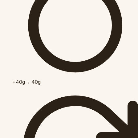
+40
g
→ 40g