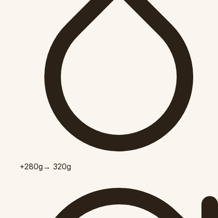
+280
g
→ 320g