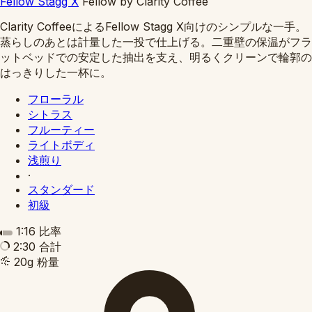
Fellow Stagg X
Fellow
by
Clarity Coffee
Clarity CoffeeによるFellow Stagg X向けのシンプルな一手。
蒸らしのあとは計量した一投で仕上げる。二重壁の保温がフラ
ットベッドでの安定した抽出を支え、明るくクリーンで輪郭の
はっきりした一杯に。
フローラル
シトラス
フルーティー
ライトボディ
浅煎り
·
スタンダード
初級
1:16
比率
2:30
合計
20g
粉量