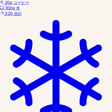
20g
コーヒー
300g
水
3:20
合計