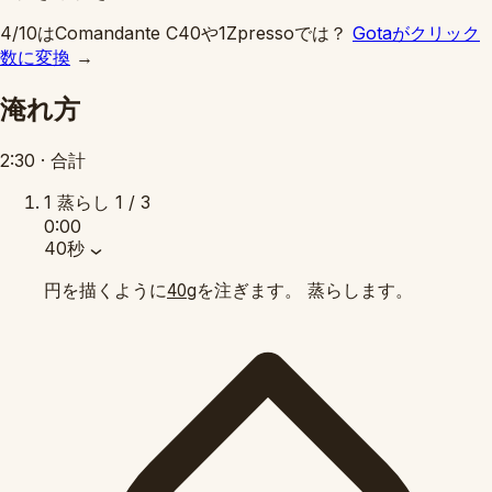
4/10はComandante C40や1Zpressoでは？
Gotaがクリック
数に変換
→
淹れ方
2:30
·
合計
1
蒸らし
1 / 3
0:00
40秒
円を描くように
を注ぎます。 蒸らします。
40g