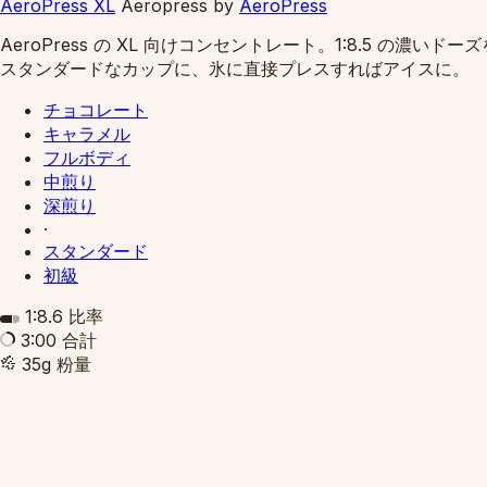
AeroPress XL
Aeropress
by
AeroPress
AeroPress の XL 向けコンセントレート。1:8.5
スタンダードなカップに、氷に直接プレスすればアイスに。
チョコレート
キャラメル
フルボディ
中煎り
深煎り
·
スタンダード
初級
1:8.6
比率
3:00
合計
35g
粉量