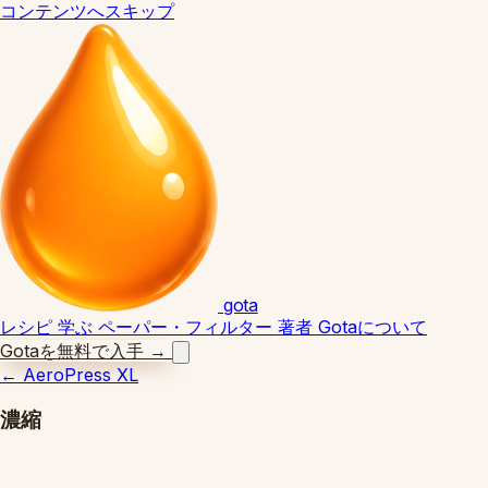
コンテンツへスキップ
gota
レシピ
学ぶ
ペーパー・フィルター
著者
Gotaについて
Gotaを無料で入手
→
←
AeroPress XL
濃縮