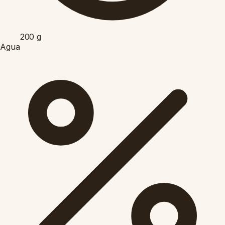
200
g
Agua