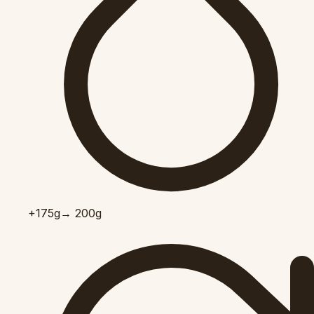
+175
g
→ 200g