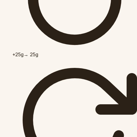
+25
g
→ 25g