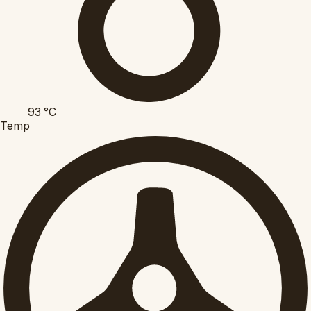
93
°C
Temp