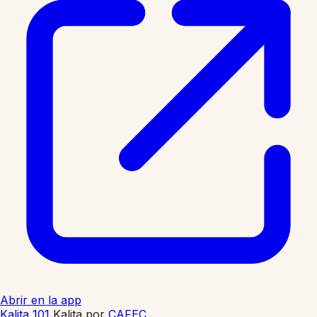
Abrir en la app
Kalita 101
Kalita
por
CAFEC