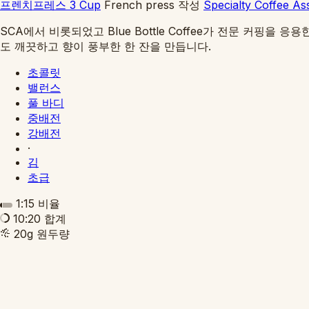
프렌치프레스 3 Cup
French press
작성
Specialty Coffee As
SCA에서 비롯되었고 Blue Bottle Coffee가 전문 커
도 깨끗하고 향이 풍부한 한 잔을 만듭니다.
초콜릿
밸런스
풀 바디
중배전
강배전
·
김
초급
1:15
비율
10:20
합계
20g
원두량