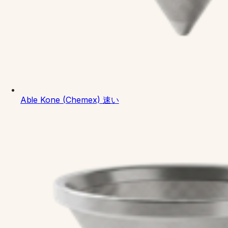
Able
Kone (Chemex)
速い