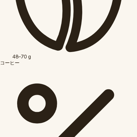
48–70
g
コーヒー