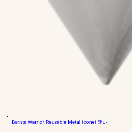
Barista Warrior
Reusable Metal (cone)
速い