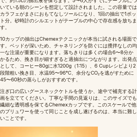
で、約1.5Lの抽出液を保ちます。5〜6人がすでにテーブルにつ
いている朝のシーンを想定して設計されました。この容量では
カラフェがまさにおもてなしツールになり、1回の抽出で1ポッ
ト分。砂時計のシルエットがテーブルの中心で存在感を放ちま
す。
10カップの抽出はChemexテクニックが本当に試される場面で
す。ベッドが深いため、チャネリングを防ぐには攪拌なしの均
一な注湯が重要になります。落ちきりは多くの場合6〜8分か
かるため、挽き目が細すぎると過抽出につながります。出発点
として、コーヒー80gに水1200g（1:15）、6 Cupレシピより2
段階粗い挽き目、水温95〜96°C、余分なCO₂を逃がすために
45〜60秒の蒸らしがおすすめです。
注ぎ口の広いグースネックケトルを使うか、途中で補充する計
画を立ててください。丁寧な手間の見返りは、このサイズでも
繊細な透明感を保てるChemexカップです。このスケールで他
のブリュワーを使って同じことを成し遂げるのは、本当に難し
いことです。