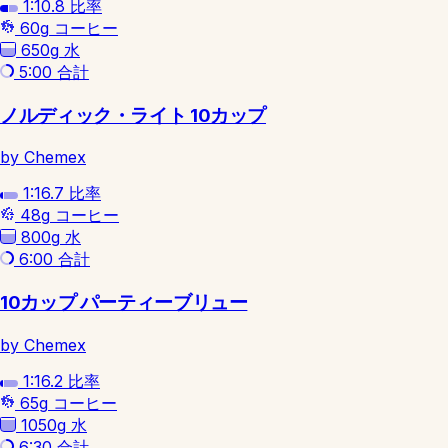
1:10.8
比率
60g
コーヒー
650g
水
5:00
合計
ノルディック・ライト 10カップ
by Chemex
1:16.7
比率
48g
コーヒー
800g
水
6:00
合計
10カップ パーティーブリュー
by Chemex
1:16.2
比率
65g
コーヒー
1050g
水
6:30
合計