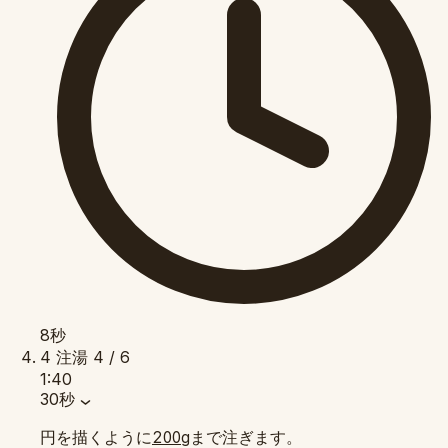
8秒
4
注湯
4 / 6
1:40
30秒
円を描くように
まで注ぎます。
200g