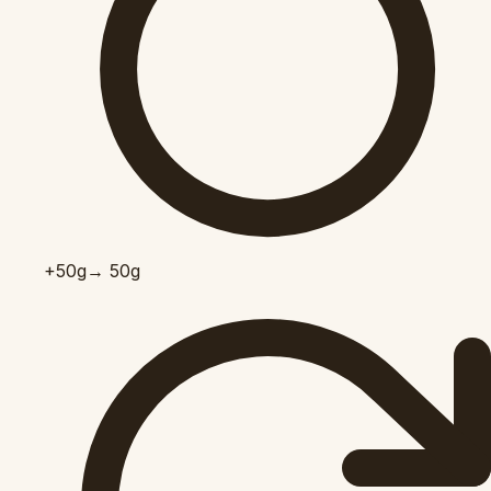
+50
g
→ 50g