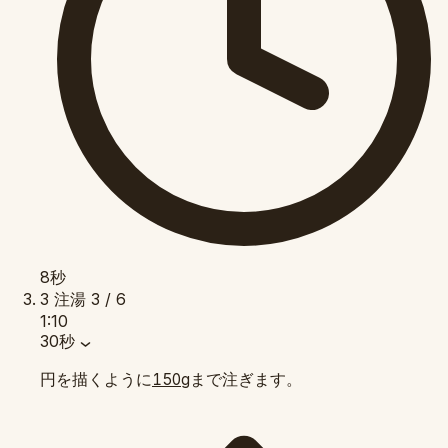
8秒
3
注湯
3 / 6
1:10
30秒
円を描くように
まで注ぎます。
150g