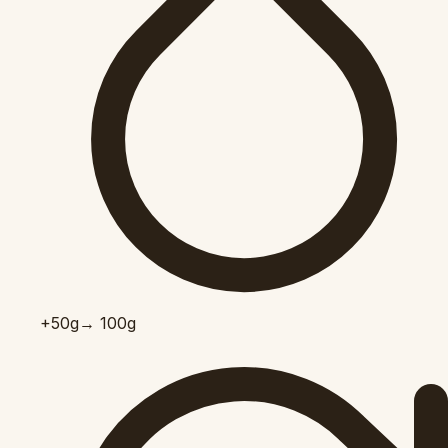
+50
g
→ 100g