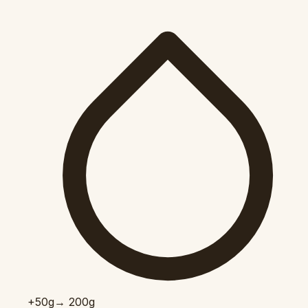
+50
g
→ 200g