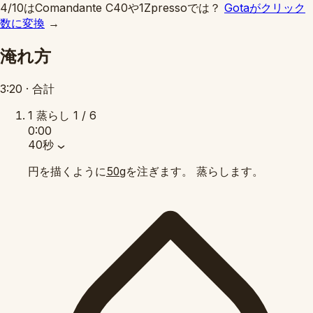
4/10はComandante C40や1Zpressoでは？
Gotaがクリック
数に変換
→
淹れ方
3:20
·
合計
1
蒸らし
1 / 6
0:00
40秒
円を描くように
を注ぎます。 蒸らします。
50g