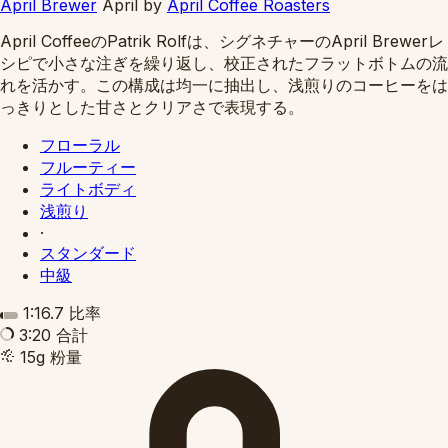
April Brewer
April
by
April Coffee Roasters
April CoffeeのPatrik Rolfは、シグネチャーのApril Brewerレ
シピで小さな注ぎを繰り返し、校正されたフラットボトムの流
れを活かす。この構成は均一に抽出し、浅煎りのコーヒーをは
っきりとした甘さとクリアさで表現する。
フローラル
フルーティー
ライトボディ
浅煎り
·
スタンダード
中級
1:16.7
比率
3:20
合計
15g
粉量