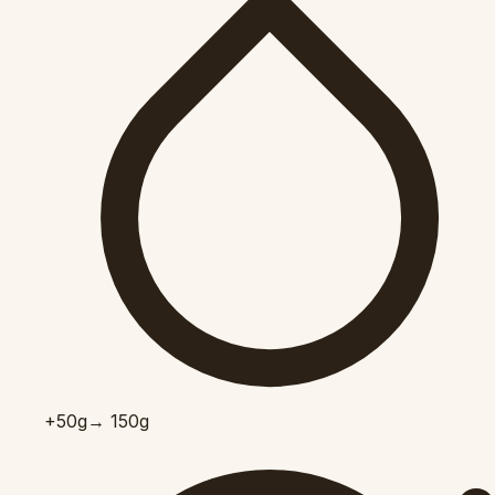
+50
g
→ 150g