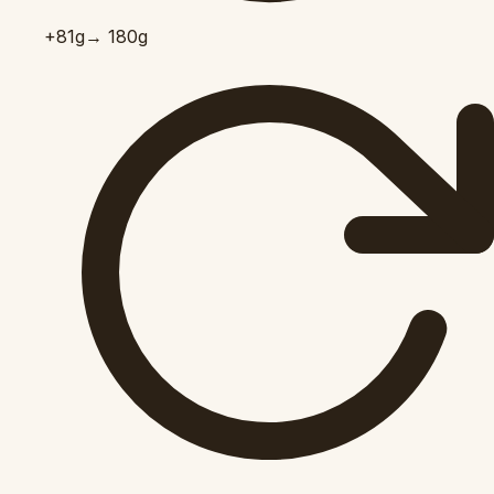
+81
g
→ 180g