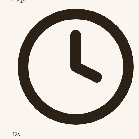
6.8g/s
12s