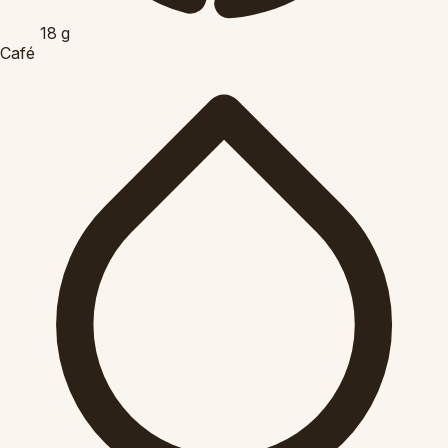
18
g
Café