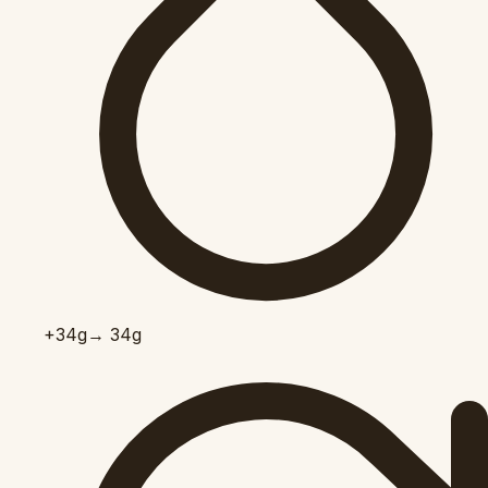
+34
g
→ 34g