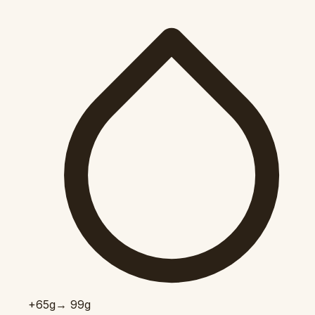
+65
g
→ 99g