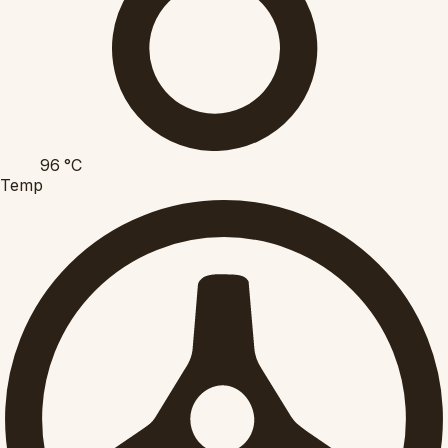
96
°C
Temp