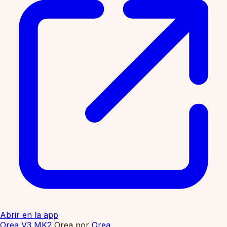
Abrir en la app
Orea V3 MK2
Orea
por
Orea