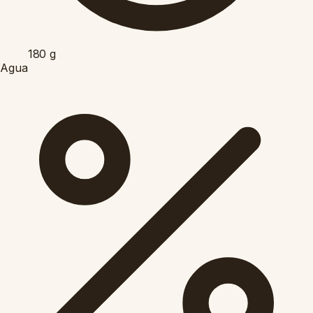
180
g
Agua