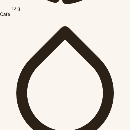
12
g
Café