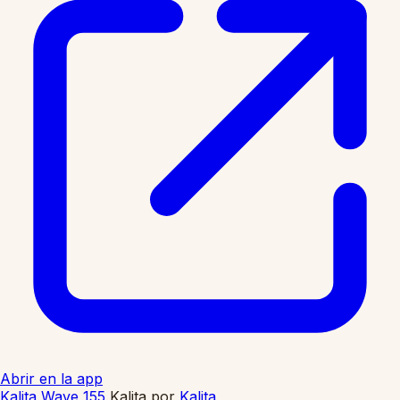
Abrir en la app
Kalita Wave 155
Kalita
por
Kalita