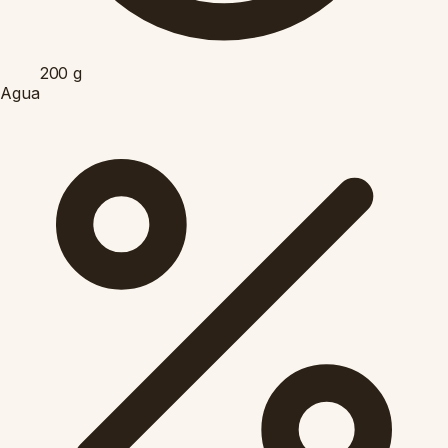
200
g
Agua