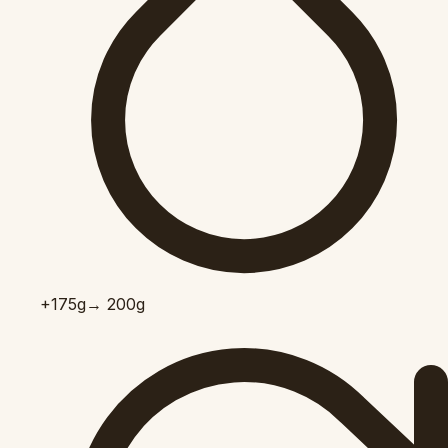
+175
g
→ 200g