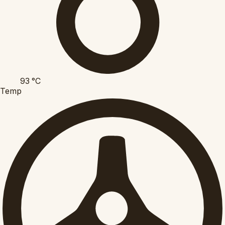
93
°C
Temp