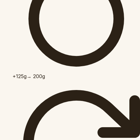
+125
g
→ 200g