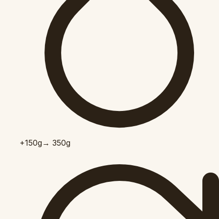
+150
g
→ 350g