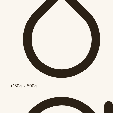
+150
g
→ 500g