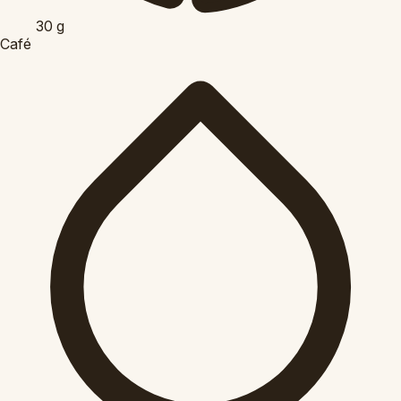
30
g
Café