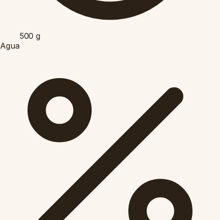
500
g
Agua