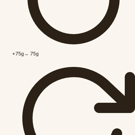
+75
g
→ 75g