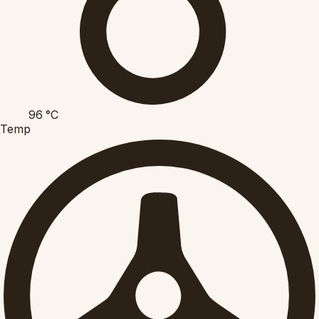
96
°C
Temp