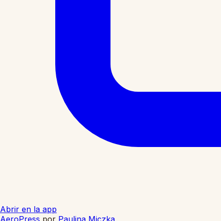
Abrir en la app
AeroPress
por
Paulina Miczka