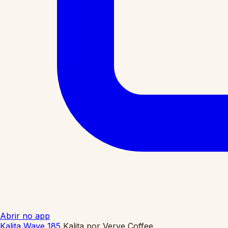
Abrir no app
Kalita Wave 185
Kalita
por
Verve Coffee