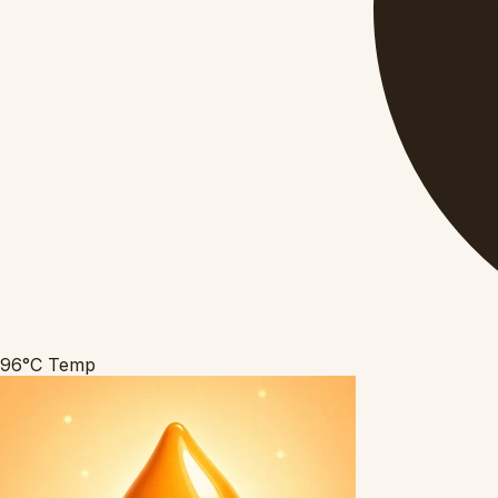
96°C
Temp