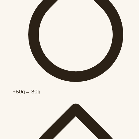
+80
g
→ 80g