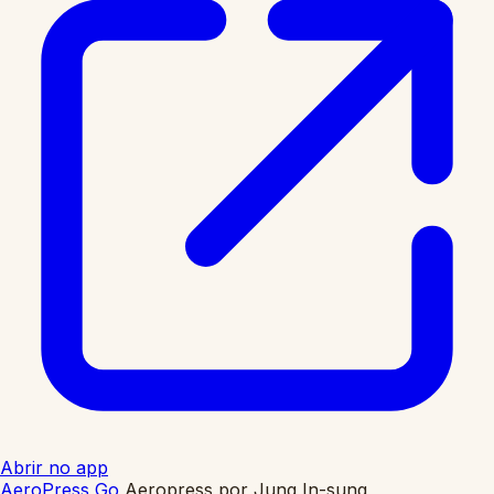
Abrir no app
AeroPress Go
Aeropress
por
Jung In-sung