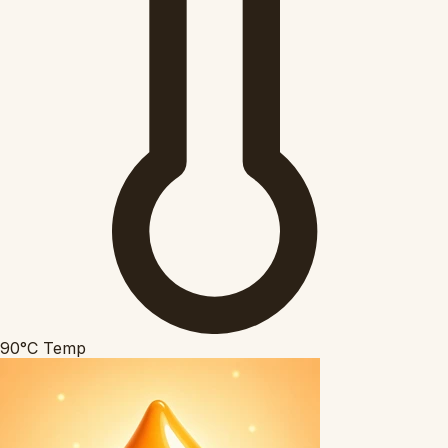
90°C
Temp