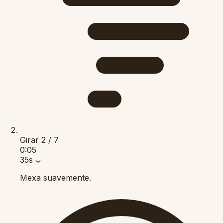
Girar
2 / 7
0:05
35s
Mexa suavemente.