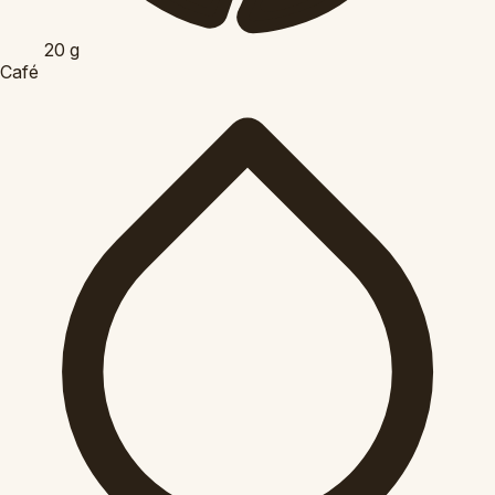
20
g
Café