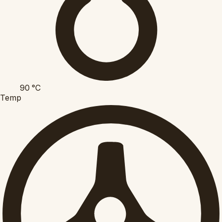
90
°C
Temp