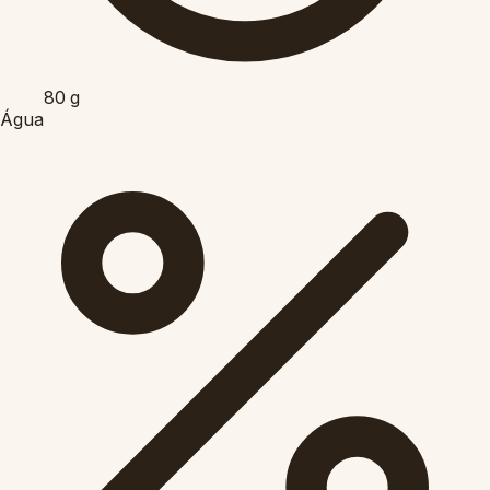
80
g
Água