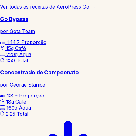
Ver todas as receitas de AeroPress Go
→
Go Bypass
por Gota Team
1:14.7
Proporção
15g
Café
220g
Água
1:50
Total
Concentrado de Campeonato
por George Stanica
1:8.9
Proporção
18g
Café
160g
Água
2:25
Total