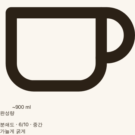
~900
ml
완성량
분쇄도 ·
6/10
·
중간
가늘게
굵게