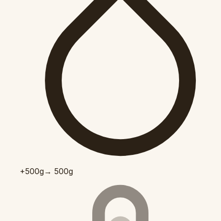
+500
g
→ 500g