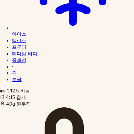
아이스
밸런스
프루티
미디엄 바디
중배전
·
김
초급
1:12.5
비율
4:15
합계
40g
원두량