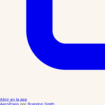
Abrir en la app
AeroPress
por
Brandon Smith