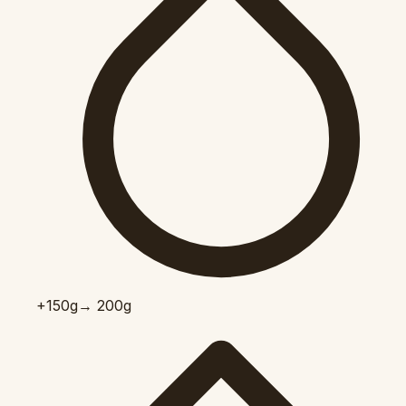
+150
g
→ 200g