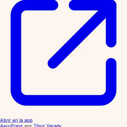
Abrir en la app
AeroPress
por
Tibor Varady