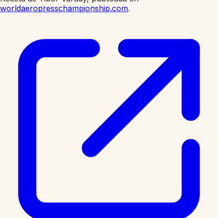
worldaeropresschampionship.com
.