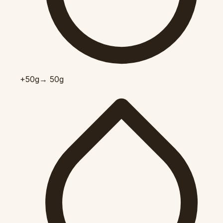
+50
g
→ 50g