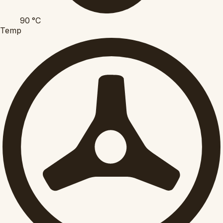
90
°C
Temp