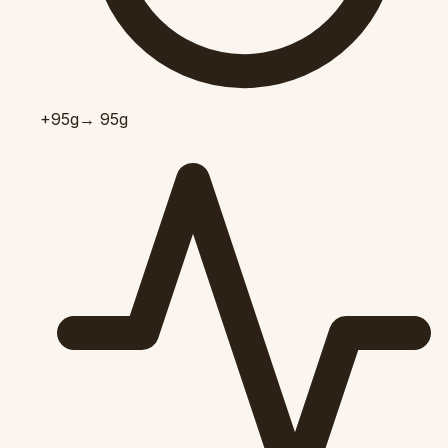
+95
g
→ 95g