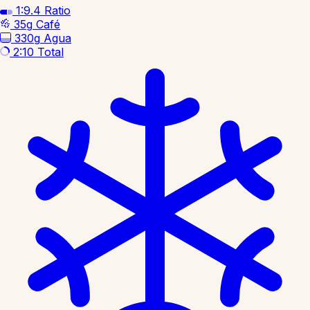
1:9.4
Ratio
35g
Café
330g
Agua
2:10
Total