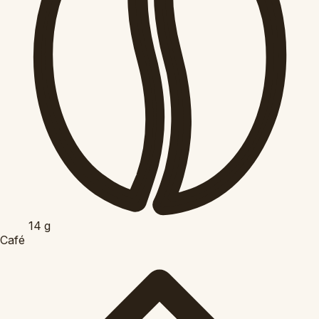
14
g
Café