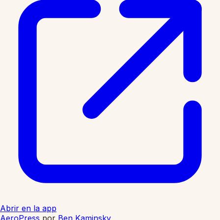
Abrir en la app
AeroPress
por
Ben Kaminsky