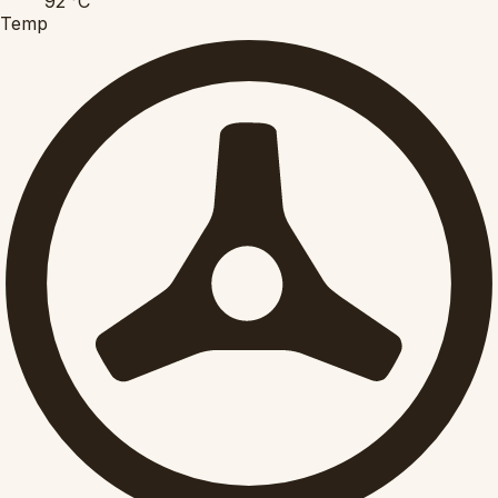
92
°C
Temp