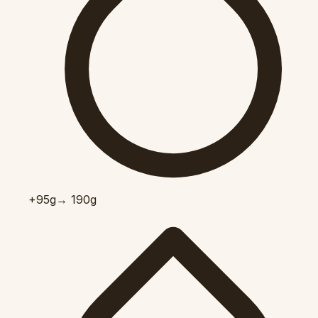
+95
g
→ 190g