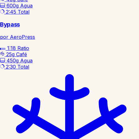
600g
Agua
2:45
Total
Bypass
por AeroPress
1:18
Ratio
25g
Café
450g
Agua
2:30
Total