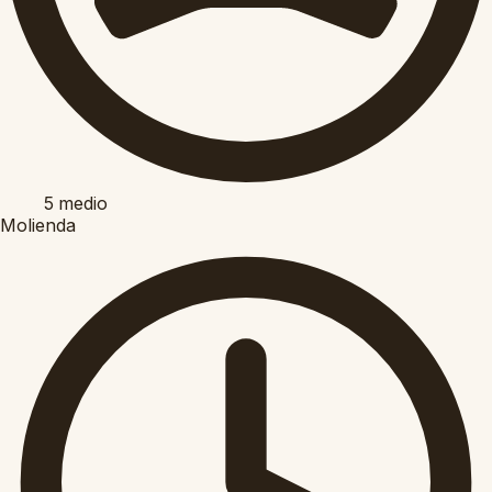
5
medio
Molienda