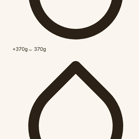
+370
g
→ 370g