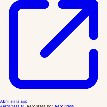
Abrir en la app
AeroPress XL
Aeropress
por
AeroPress