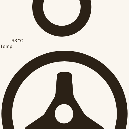
93
°C
Temp