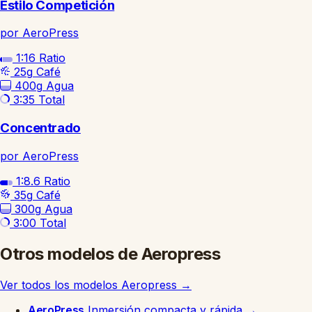
Estilo Competición
por AeroPress
1:16
Ratio
25g
Café
400g
Agua
3:35
Total
Concentrado
por AeroPress
1:8.6
Ratio
35g
Café
300g
Agua
3:00
Total
Otros modelos de Aeropress
Ver todos los modelos Aeropress
→
AeroPress
Inmersión compacta y rápida
→