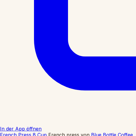
In der App öffnen
French Press 8 Cup
French press
von
Blue Bottle Coffee