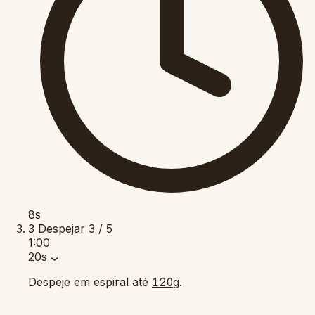
8s
3
Despejar
3 / 5
1:00
20s
Despeje em espiral até
.
120g