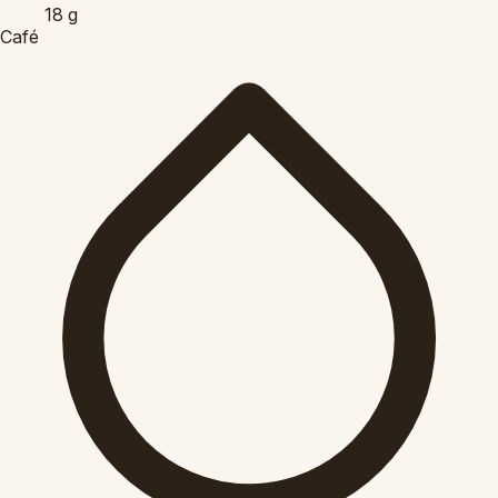
18
g
Café