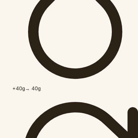
+40
g
→ 40g