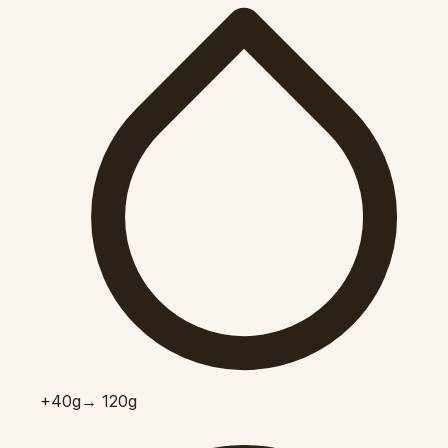
+40
g
→ 120g