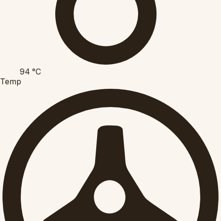
94
°C
Temp