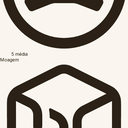
5
média
Moagem