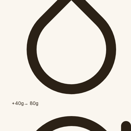
+40
g
→ 80g