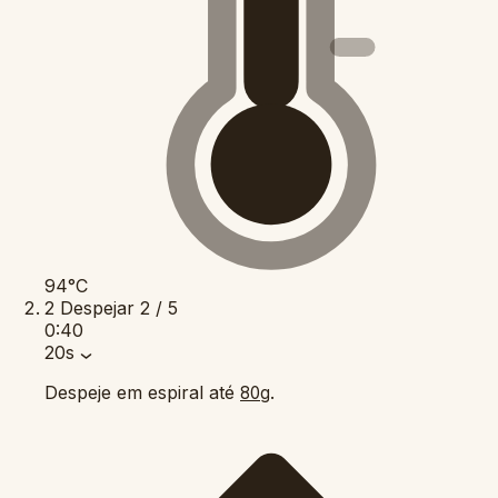
94°C
2
Despejar
2 / 5
0:40
20s
Despeje em espiral até
.
80g