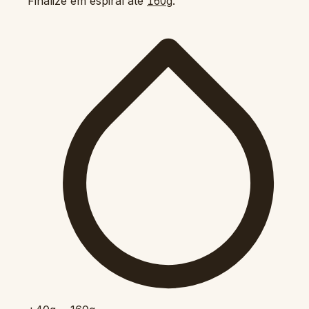
Finalize em espiral até
.
160g