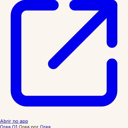
Abrir no app
Orea O1
Orea
por
Orea