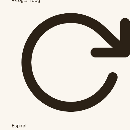
+40
g
→ 160g
Espiral