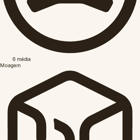
6
média
Moagem