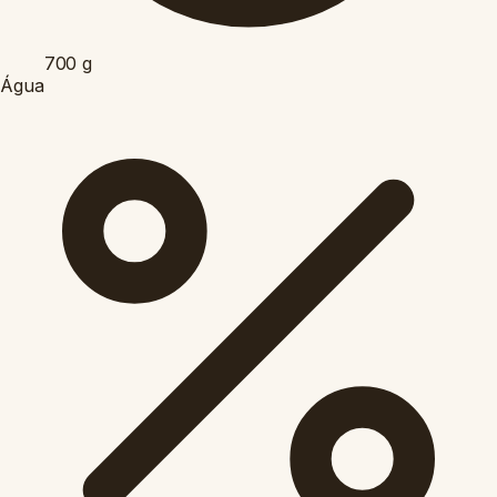
700
g
Água