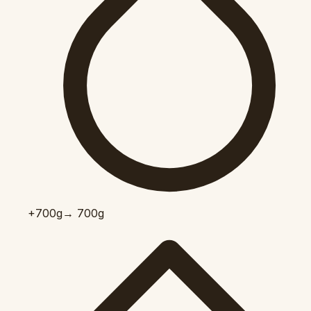
+700
g
→ 700g