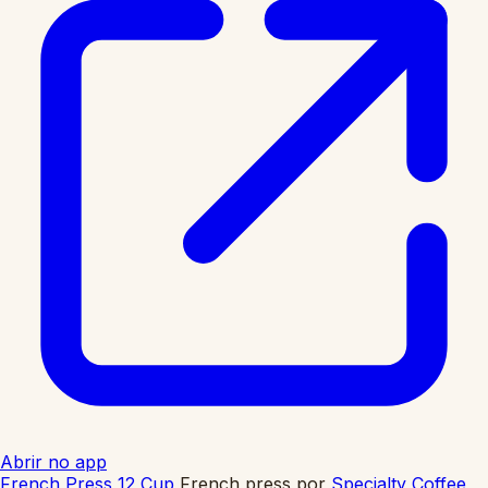
Abrir no app
French Press 12 Cup
French press
por
Specialty Coffee