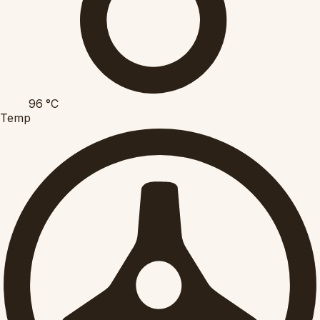
96
°C
Temp