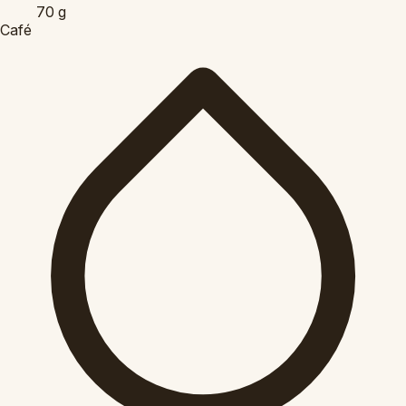
70
g
Café