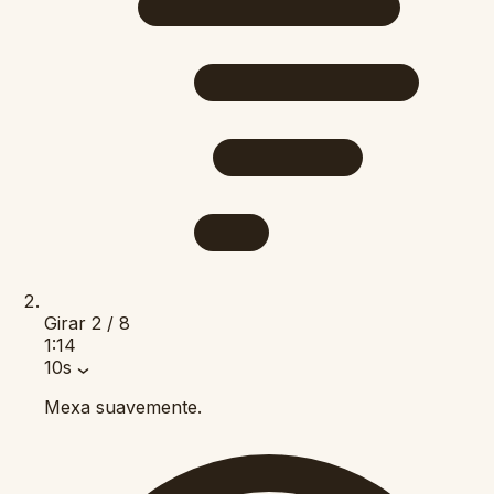
Girar
2 / 8
1:14
10s
Mexa suavemente.