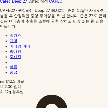
Cafec Deep 27
Cafec
작성
CAFEC
CAFEC가 권장하는 Deep 27 레시피는 커피
만 사용하며,
12g
블룸 후 안정적인 중앙 푸어링을 두 번 합니다. 좁은 27도 콘과
깊은 여과층이 추출을 조절해 균형 잡히고 단맛 있는 한 잔을
만듭니다.
밸런스
단맛
미디엄 바디
약배전
중배전
·
빠름
중급
1:12.5
비율
2:00
합계
12g
원두량