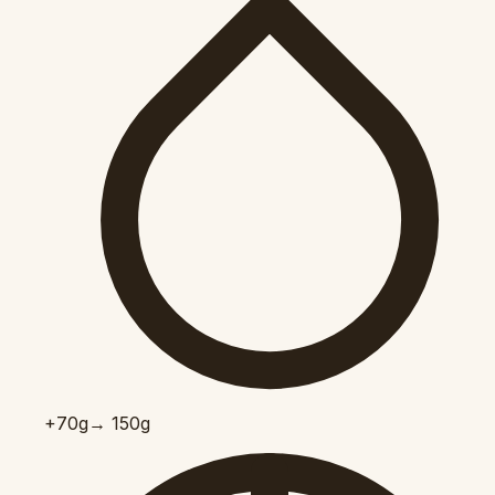
+70
g
→ 150g