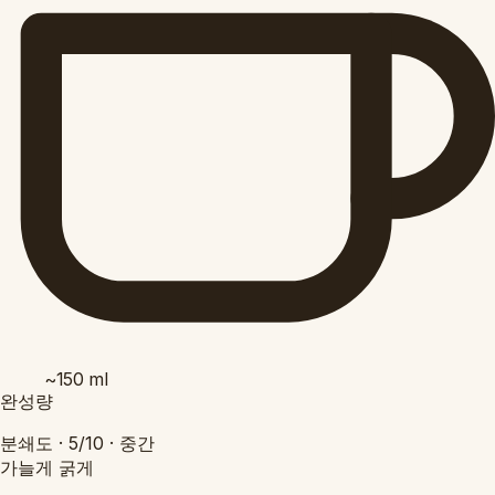
~150
ml
완성량
분쇄도 ·
5/10
·
중간
가늘게
굵게