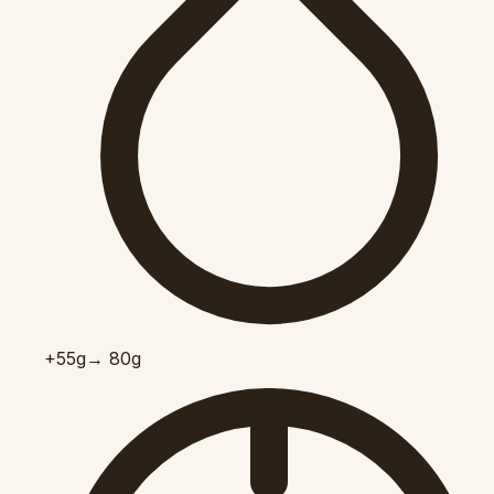
+55
g
→ 80g