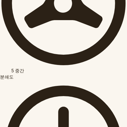
5
중간
분쇄도