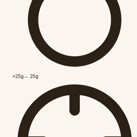
+25
g
→ 25g