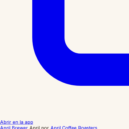
Abrir en la app
April Brewer
April
por
April Coffee Roasters