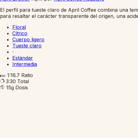
El perfil para tueste claro de April Coffee combina una t
para resaltar el carácter transparente del origen, una acide
Floral
Cítrico
Cuerpo ligero
Tueste claro
·
Estándar
Intermedia
1:16.7
Ratio
3:30
Total
15g
Dosis