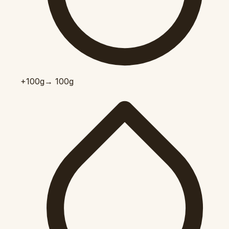
+100
g
→ 100g