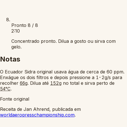
Pronto
8 / 8
2:10
Concentrado pronto. Dilua a gosto ou sirva com
gelo.
Notas
O Ecuador Sidra original usava água de cerca de 60 ppm.
Enxágue os dois filtros e depois pressione a
para
1-2g/s
recolher
. Dilua até
no total e sirva perto de
66g
152g
.
54°C
Fonte original
Receita de Jan Ahrend, publicada em
worldaeropresschampionship.com
.