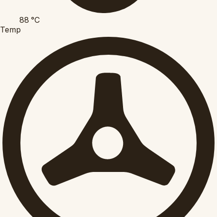
88
°C
Temp