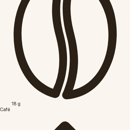
18
g
Café