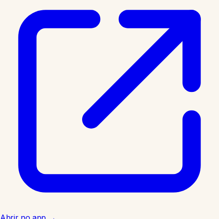
Abrir no app
→