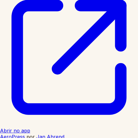
Abrir no app
AeroPress
por
Jan Ahrend