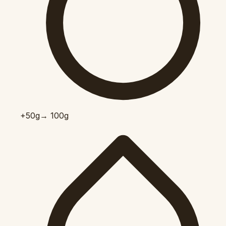
+50
g
→ 100g