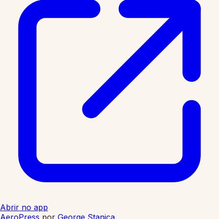
Abrir no app
AeroPress
por
George Stanica