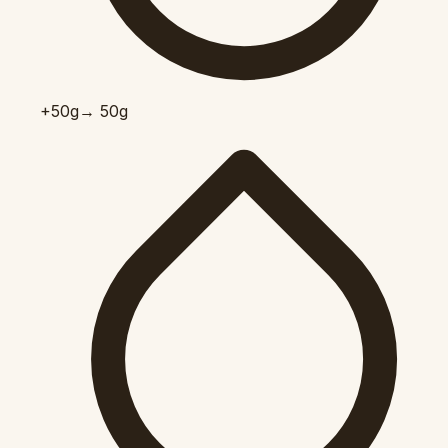
+50
g
→ 50g