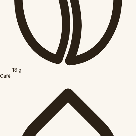
18
g
Café