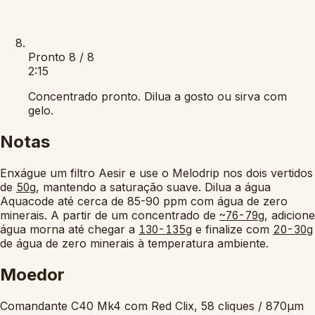
Pronto
8 / 8
2:15
Concentrado pronto. Dilua a gosto ou sirva com
gelo.
Notas
Enxágue um filtro Aesir e use o Melodrip nos dois vertidos
de
, mantendo a saturação suave. Dilua a água
50g
Aquacode até cerca de 85-90 ppm com água de zero
minerais. A partir de um concentrado de
, adicione
~76-79g
água morna até chegar a
e finalize com
130-135g
20-30g
de água de zero minerais à temperatura ambiente.
Moedor
Comandante C40 Mk4 com Red Clix, 58 cliques / 870µm