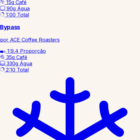
15g
Café
90g
Água
1:00
Total
Bypass
por ACE Coffee Roasters
1:9.4
Proporção
35g
Café
330g
Água
2:10
Total