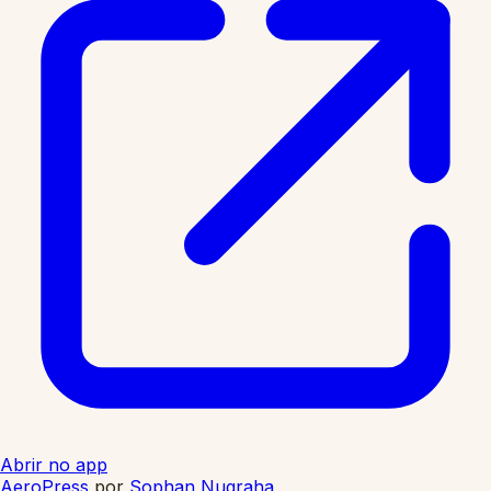
Abrir no app
AeroPress
por
Sophan Nugraha