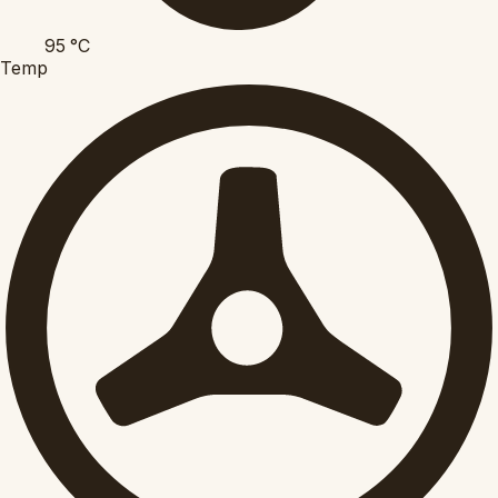
95
°C
Temp