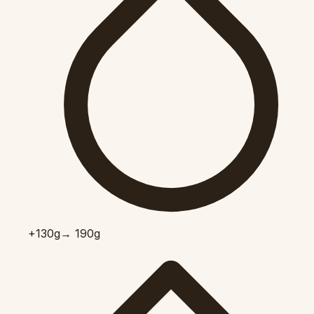
+130
g
→ 190g