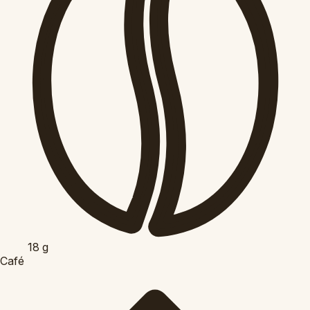
18
g
Café