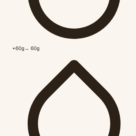
+60
g
→ 60g