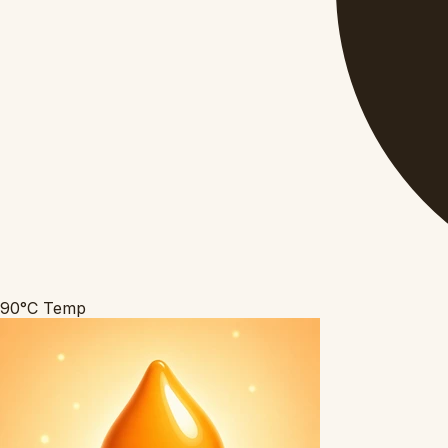
90°C
Temp