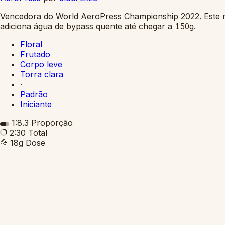
Vencedora do World AeroPress Championship 2022. Este m
adiciona água de bypass quente até chegar a
.
150g
Floral
Frutado
Corpo leve
Torra clara
·
Padrão
Iniciante
1:8.3
Proporção
2:30
Total
18g
Dose