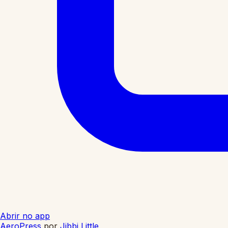
Abrir no app
AeroPress
por
Jibbi Little