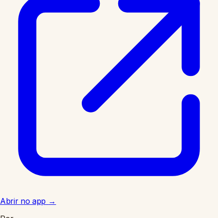
Abrir no app
→