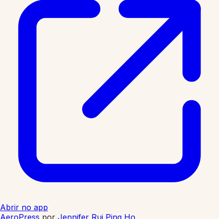
Abrir no app
AeroPress
por
Jennifer Rui Ping Ho