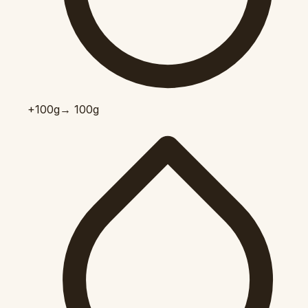
+100
g
→ 100g