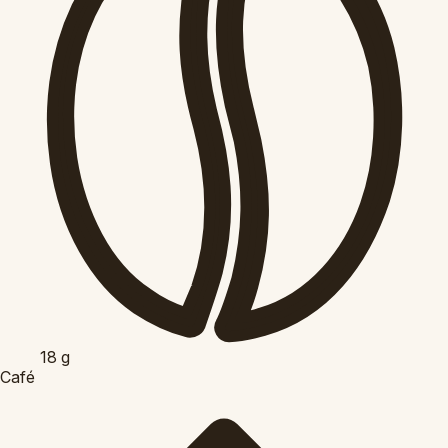
18
g
Café