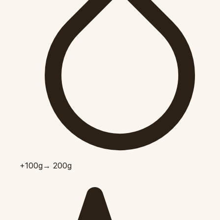
+100
g
→ 200g