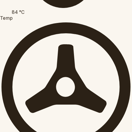
84
°C
Temp