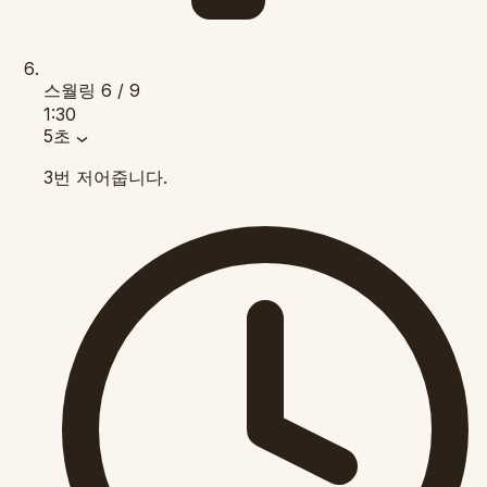
스월링
6 / 9
1:30
5초
3번 저어줍니다.