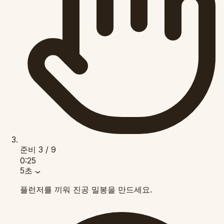
준비
3 / 9
0:25
5초
플런저를 끼워 진공 밀봉을 만드세요.