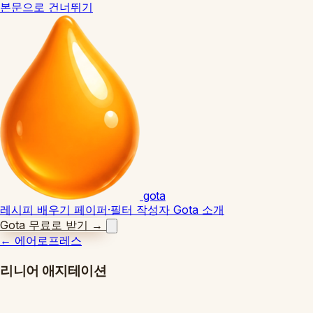
본문으로 건너뛰기
gota
레시피
배우기
페이퍼·필터
작성자
Gota 소개
Gota 무료로 받기
→
←
에어로프레스
리니어 애지테이션