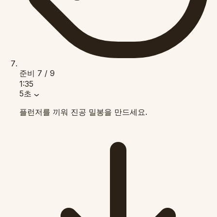
준비
7 / 9
1:35
5초
플런저를 끼워 진공 밀봉을 만드세요.