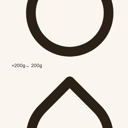
+200
g
→ 200g