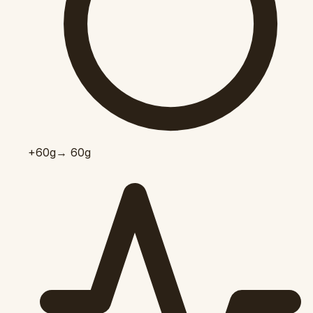
+60
g
→ 60g