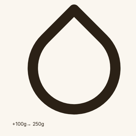
+100
g
→ 250g