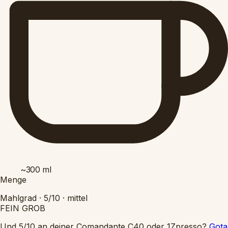
~300
ml
Menge
Mahlgrad ·
5/10
·
mittel
FEIN
GROB
Und 5/10 an deiner Comandante C40 oder 1Zpresso?
Gota