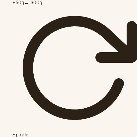
+50
g
→ 300g
Spirale