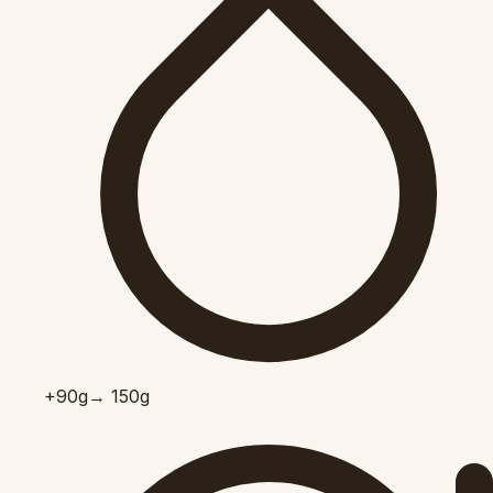
+90
g
→ 150g