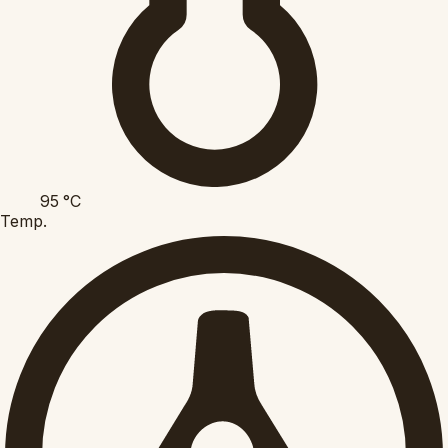
95
°C
Temp.