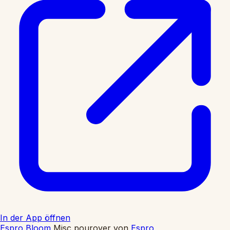
In der App öffnen
Espro Bloom
Misc pourover
von
Espro