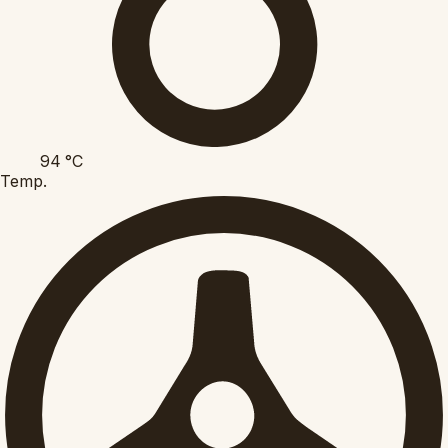
94
°C
Temp.