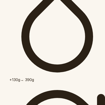
+130
g
→ 390g