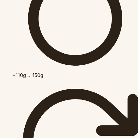
+110
g
→ 150g