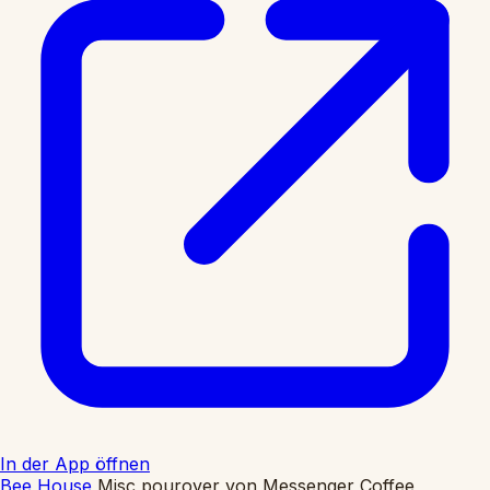
In der App öffnen
Bee House
Misc pourover
von
Messenger Coffee