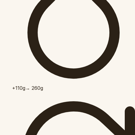
+110
g
→ 260g