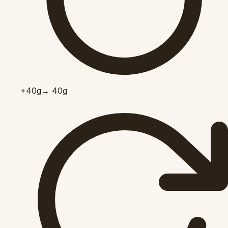
+40
g
→ 40g