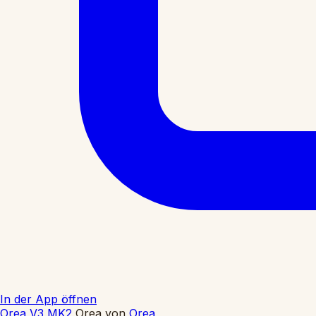
In der App öffnen
Orea V3 MK2
Orea
von
Orea