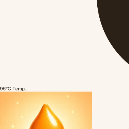
96°C
Temp.