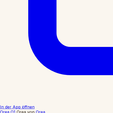
In der App öffnen
Orea O1
Orea
von
Orea