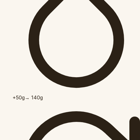
+50
g
→ 140g