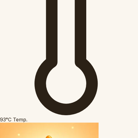
93°C
Temp.