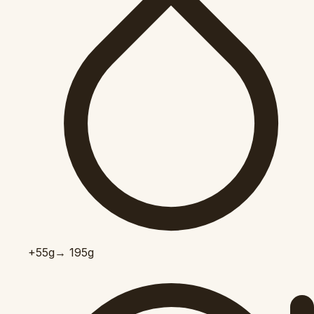
+55
g
→ 195g