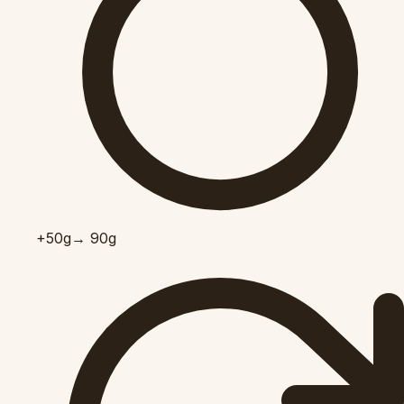
+50
g
→ 90g