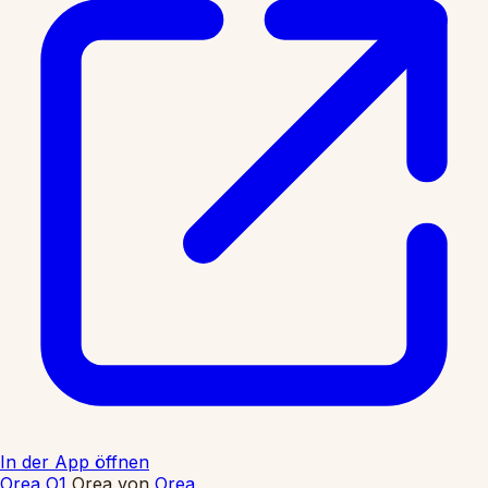
In der App öffnen
Orea O1
Orea
von
Orea