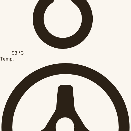
93
°C
Temp.