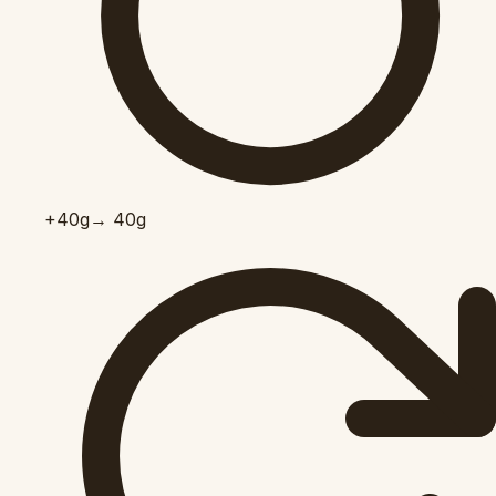
+40
g
→ 40g