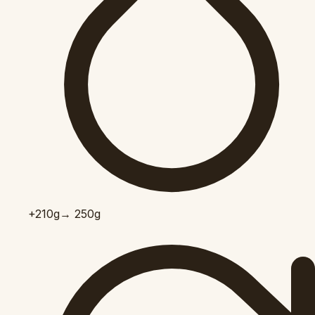
+210
g
→ 250g