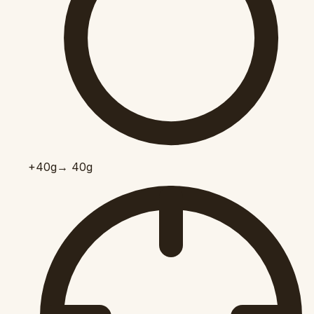
+40
g
→ 40g