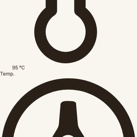
95
°C
Temp.