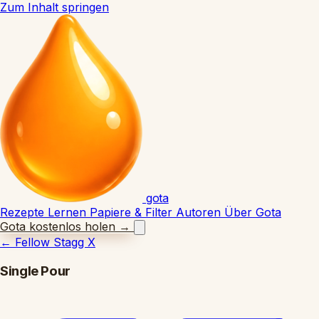
Zum Inhalt springen
gota
Rezepte
Lernen
Papiere & Filter
Autoren
Über Gota
Gota kostenlos holen
→
←
Fellow Stagg X
Single Pour