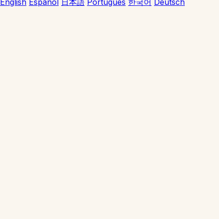
English
Español
日本語
Português
한국어
Deutsch