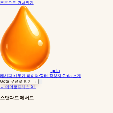
본문으로 건너뛰기
gota
레시피
배우기
페이퍼·필터
작성자
Gota 소개
Gota 무료로 받기
→
←
에어로프레스 XL
스탠다드 메서드