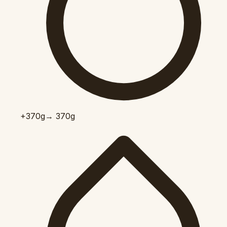
+370
g
→ 370g