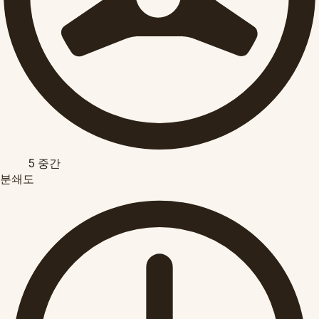
5
중간
분쇄도