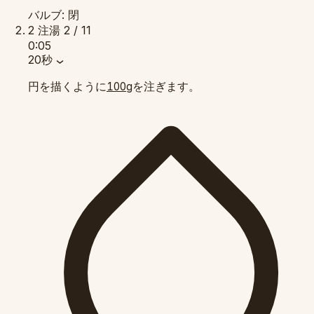
バルブ: 閉
2
注湯
2 / 11
0:05
20秒
円を描くように
を注ぎます。
100g