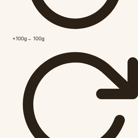
+100
g
→ 100g