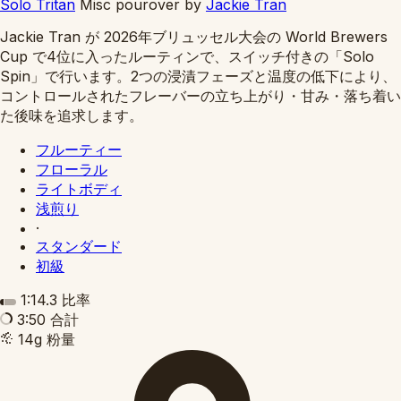
Solo Tritan
Misc pourover
by
Jackie Tran
Jackie Tran が 2026年ブリュッセル大会の World Brewers
Cup で4位に入ったルーティンで、スイッチ付きの「Solo
Spin」で行います。2つの浸漬フェーズと温度の低下により、
コントロールされたフレーバーの立ち上がり・甘み・落ち着い
た後味を追求します。
フルーティー
フローラル
ライトボディ
浅煎り
·
スタンダード
初級
1:14.3
比率
3:50
合計
14g
粉量