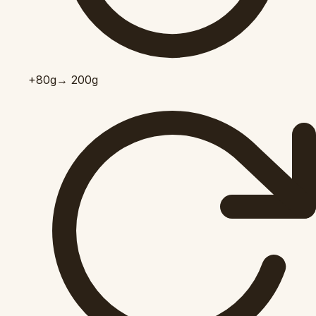
+80
g
→ 200g