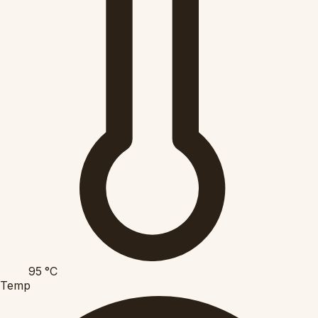
95
°C
Temp