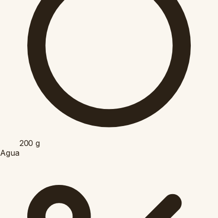
200
g
Agua