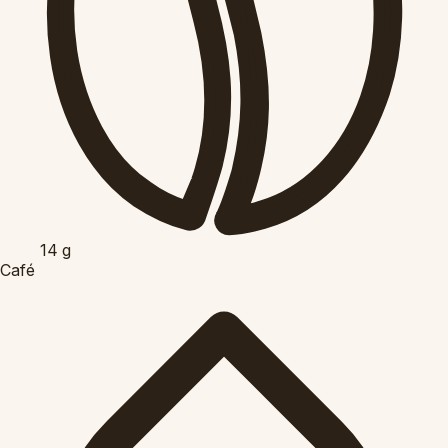
14
g
Café