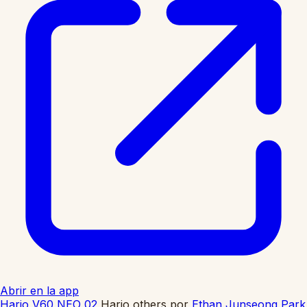
Abrir en la app
Hario V60 NEO 02
Hario others
por
Ethan Junseong Park