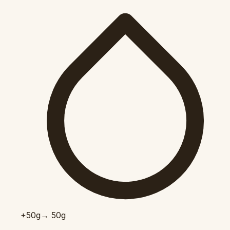
+50
g
→ 50g