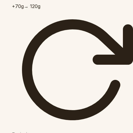
+70
g
→ 120g