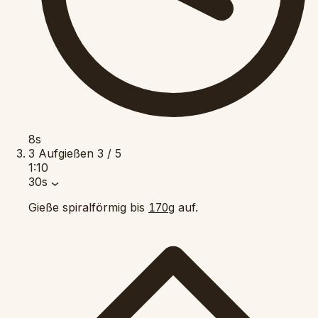
8s
3
Aufgießen
3 / 5
1:10
30s
Gieße spiralförmig bis
auf.
170g