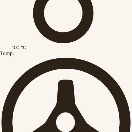
100
°C
Temp.