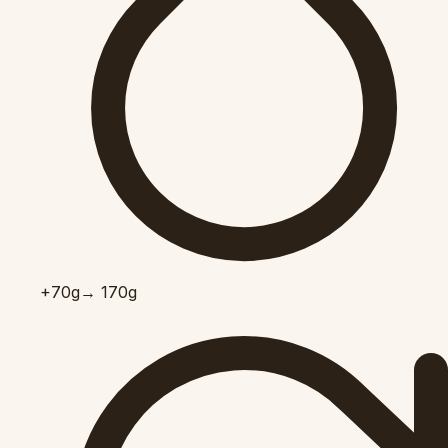
+70
g
→ 170g