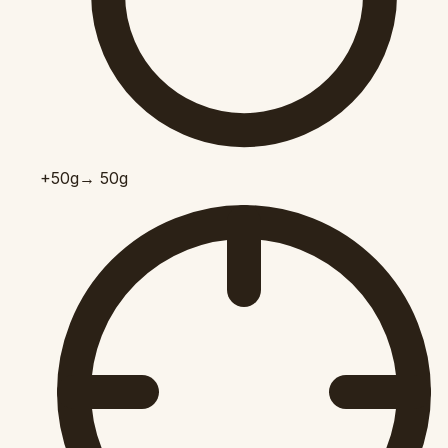
+50
g
→ 50g