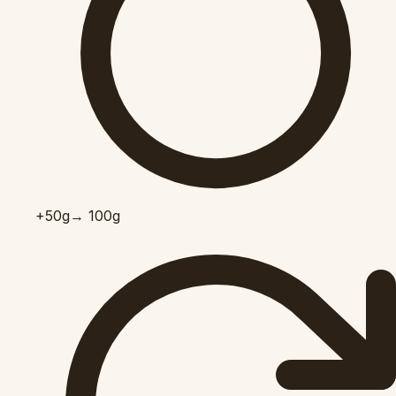
+50
g
→ 100g