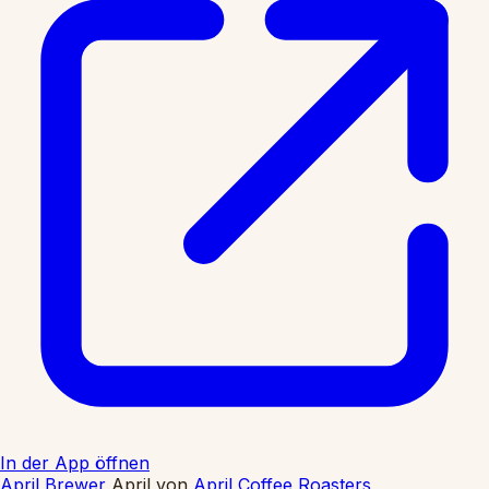
In der App öffnen
April Brewer
April
von
April Coffee Roasters