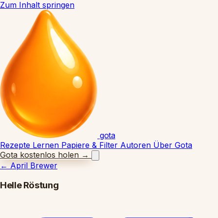
Zum Inhalt springen
gota
Rezepte
Lernen
Papiere & Filter
Autoren
Über Gota
Gota kostenlos holen
→
←
April Brewer
Helle Röstung