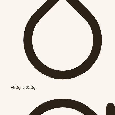
+80
g
→ 250g