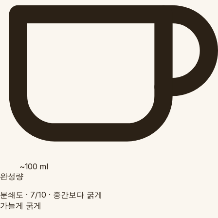
~100
ml
완성량
분쇄도 ·
7/10
·
중간보다 굵게
가늘게
굵게