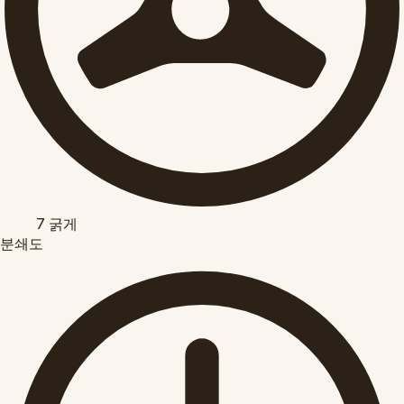
7
굵게
분쇄도