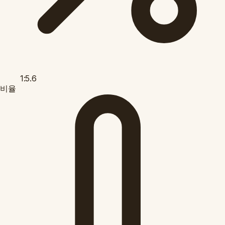
1:5.6
비율