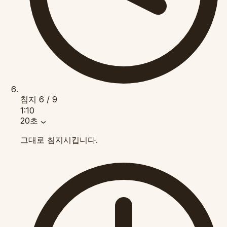
침지
6 / 9
1:10
20초
그대로 침지시킵니다.