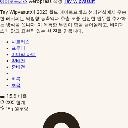
에어로프레스
Aeropress
작성
Tay Wipvasutt
Tay Wipvasutt이 2023 월드 에어로프레스 챔피언십에서 우승
한 레시피는 역방향 농축액과 추출 도중 신선한 원두를 추가하
는 방식을 씁니다. 이 독특한 투입이 향을 끌어올리고, 바이패
스가 맑고 표현력 있는 한 잔을 만듭니다.
시트러스
프루티
미디엄 바디
약배전
중배전
·
빠름
초급
1:5.6
비율
2:05
합계
18g
원두량