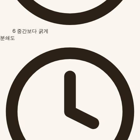
6
중간보다 굵게
분쇄도