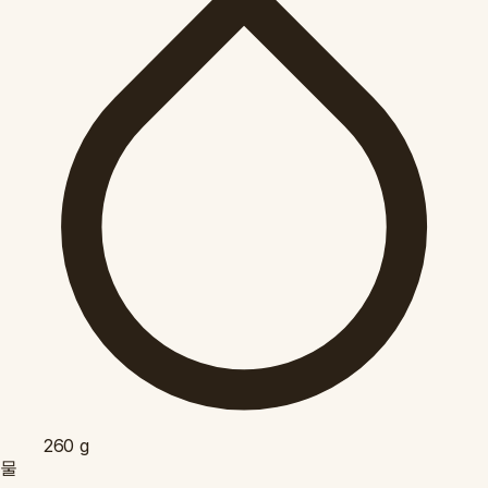
260
g
물