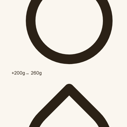
+200
g
→ 260g