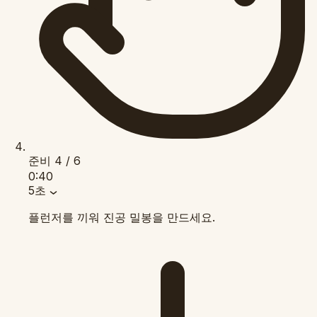
준비
4 / 6
0:40
5초
플런저를 끼워 진공 밀봉을 만드세요.