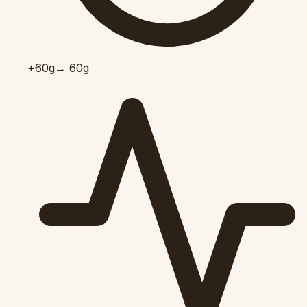
+60
g
→ 60g