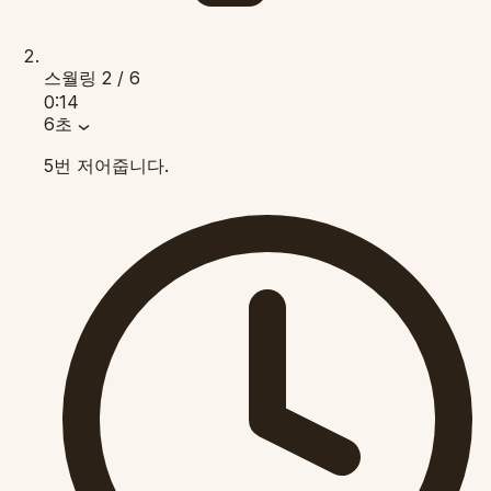
스월링
2 / 6
0:14
6초
5번 저어줍니다.