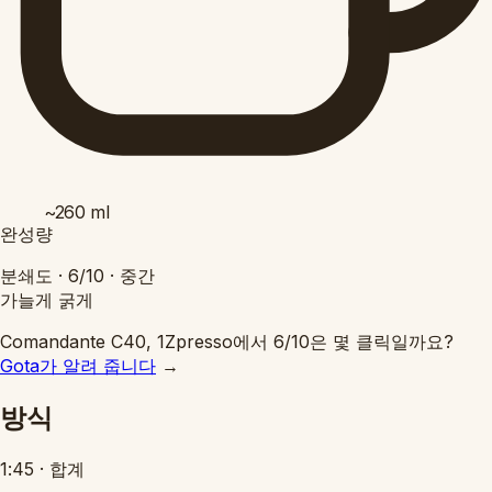
~260
ml
완성량
분쇄도 ·
6/10
·
중간
가늘게
굵게
Comandante C40, 1Zpresso에서 6/10은 몇 클릭일까요?
Gota가 알려 줍니다
→
방식
1:45
·
합계