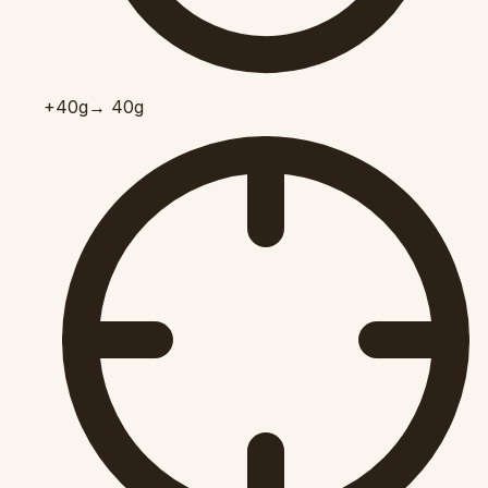
+40
g
→ 40g