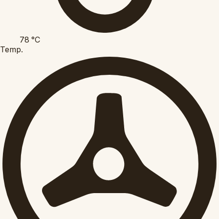
78
°C
Temp.