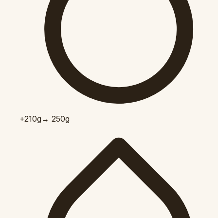
+210
g
→ 250g